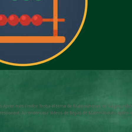
Aprèn més i millor Troba el tema de Matemàtiques on vulguis millo
corresponent. Aprendencasa Vídeos de Repàs de Matemàtiques Aprèn 