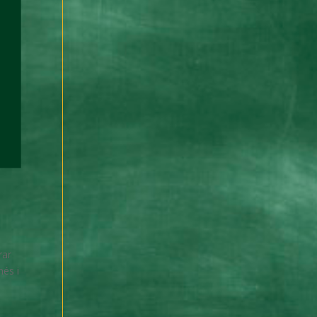
rar
més i