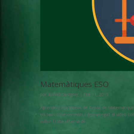
Matemàtiques ESO
por
dpWebDesigner
|
Ene 11, 2019
Aprendencasa Vídeos de Repàs de Matemàtiques 
els teus coneixements i descarrega’t el vídeo 
millor Troba el tema de...