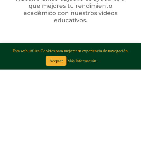
que mejores tu rendimiento
académico con nuestros vídeos
educativos.

Esta web utiliza Cookies para mejorar tu experiencia de navegación.
Aceptar
Más Información.
Disponible para todos los
dispositivos
Puedes ver nuestros vídeos
educativos en tu móvil, tablet, portátil
o ordenador de sobremesa.