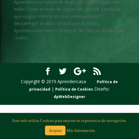
Aprendencasa Vídeos de Repàs de Lletres Aprèn més i
millor Troba el tema de Lletres del cicle de Batxillerat
que vulguis millorar els teus coneixements i
descarrega’t el vídeo de la classe de repàs.
Aprendencasa Vídeos de Repàs de Ciències Aprèn més
i millor...
Copyright © 2019 Aprendencasa
Política de
|
Diseño:
privacidad
Política de Cookies
dpWebDesigner
Esta web utiliza Cookies para mejorar tu experiencia de navegación.
Aceptar
Más Información.