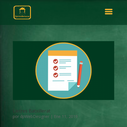
Lletres Batxillerat
por
dpWebDesigner
|
Ene 11, 2019