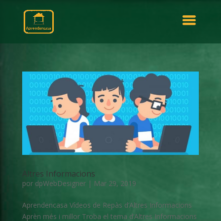
Altres Informacions
por
dpWebDesigner
|
Mar 29, 2019
Aprendencasa Vídeos de Repàs d’Altres Informacions
Aprèn més i millor Troba el tema d’Altres Informacions