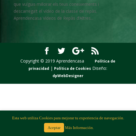
que vulguis millorar els teus coneixements i
descarrega’t el vídeo de la classe de repàs.
Aprendencasa Vídeos de Repàs d’Altres...
Copyright © 2019 Aprendencasa
Política de
|
Diseño:
privacidad
Política de Cookies
dpWebDesigner
Esta web utiliza Cookies para mejorar tu experiencia de navegación.
Aceptar
Más Información.